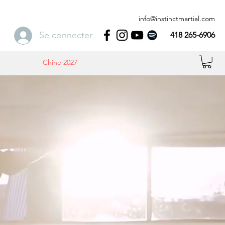
info@instinctmartial.com
Se connecter
418 265-6906
Chine 2027