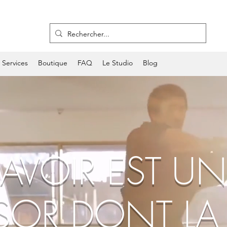
Services
Boutique
FAQ
Le Studio
Blog
SAVOIR EST UN
SOR DONT LA