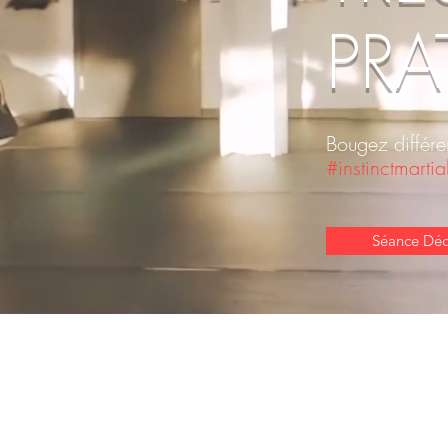
PRA
Bougez différ
#instinctmartia
Séance Déc