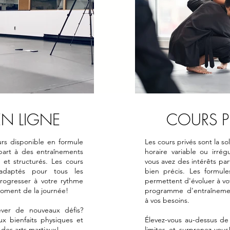
N LIGNE
COURS P
urs disponible en formule
Les cours privés sont la s
art à des entraînements
horaire variable ou irrég
 et structurés. Les cours
vous avez des intérêts part
 adaptés pour tous les
bien précis.​ Les formul
progresser à votre rythme
permettent d'évoluer à vo
moment de la journée!
programme d'entraîneme
à vos besoins.
ever de nouveaux défis?
x bienfaits physiques et
Élevez-vous au-dessus de
des arts martiaux!
limites et surprenez-vou