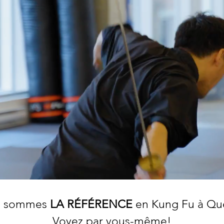
s sommes
LA RÉFÉRENCE
en Kung Fu à Qu
Voyez par vous-même!