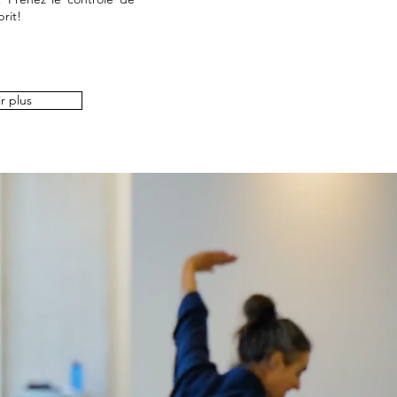
rit!
r plus