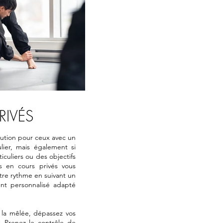
RIVÉS
olution pour ceux avec un
ulier, mais également si
iculiers ou des objectifs
es en cours privés vous
tre rythme en suivant un
nt personnalisé adapté
 la mêlée, dépassez vos
s!
Prenez le contrôle de