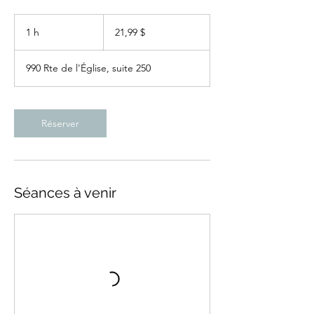
21,99 dollars
canadiens
1 h
1
21,99 $
990 Rte de l'Église, suite 250
Réserver
Séances à venir