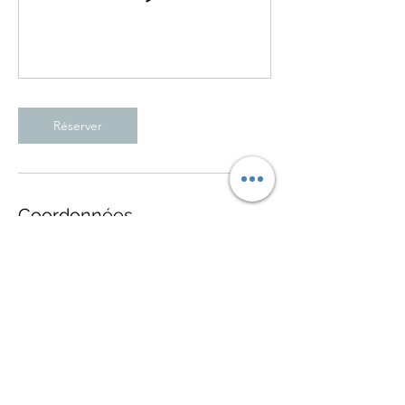
Réserver
Coordonnées
990 Rte de l'Église, Sainte-Foy, QC G1V 3V5,
Canada
+14182656906
info@instinctmartial.com