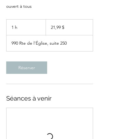
ouvert à tous
21,99 dollars
canadiens
1 h
1
21,99 $
990 Rte de l'Église, suite 250
Réserver
Séances à venir