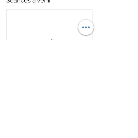
Séances à venir
Coordonnées
990 Rte de l'Église, Sainte-Foy, QC G1V 3V5,
Canada
+14182656906
info@instinctmartial.com