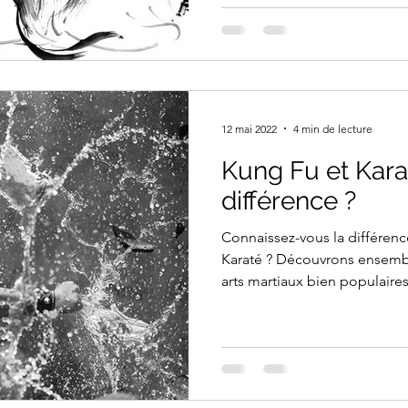
les uns aux autres dans un e
dire qu’il s’agit, en quelque
méditation active qui offre de nombreux bienfaits à ceux
qui le pratiquent. Le Tai Chi 
12 mai 2022
4 min de lecture
Kung Fu et Karat
différence ?
Connaissez-vous la différenc
Karaté ? Découvrons ensembl
arts martiaux bien populaires