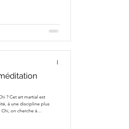
 méditation
al est
ité, à une discipline plus
i Chi, on cherche à
à
mouvements qui s’enchaînent