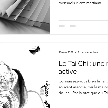
mensuels d'arts martiaux.
20 mai 2022
4 min de lecture
Le Tai Chi : une
active
Connaissez-vous bien le Tai Chi ? Cet art marti
souvent associé, par la major
douce . Par la pratique du Ta
développer le côté « interne » de sa personne. Tout ça, 
travers de longs et grands 