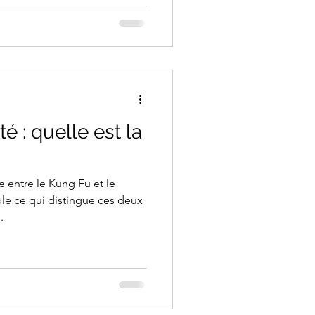
sprit méditatif. On peut donc
 sorte, d’une forme de
: une
é : quelle est la
e entre le Kung Fu et le
e ce qui distingue ces deux
.